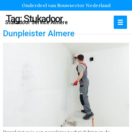
Onderdeel van Bouwsector Nederland
Tag:
Stukadoor
Stukadoor Service Almere
Dunpleister Almere