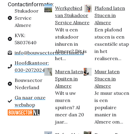
Contactinformatie:
Werkgebied
Plafond laten
Stukadoor
van Stukadoor
Stucen in
Service
Service Almere
Almere
Almere
Wilt u een
Een plafond
KVK:
stukadoor
stucen is een
58037640
inhuren in
essentiële stap
Almere? Dit is
in het
info@bouwsectornederland.nl
het...
realiseren...
Hoofdkantoor:
030-2072024
Muren laten
Muur laten
Spuiten in
Stucen in
Bouwsector
Almere
Almere
Nederland
Wilt u uw
Je muur stucen
Ga naar onze
muren
is een
webshop
spuiten? Al
populaire
meer dan 20
manier in
jaar...
Almere om...