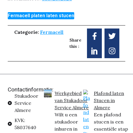
Fermacell platen laten stucen
Categorie:
Fermacell
Share
this :
Contactinformatie:
Werkgebied
Plafond laten
Stukadoor
van Stukadoor
Stucen in
Service
Service Almere
Almere
Almere
Wilt u een
Een plafond
KVK:
stukadoor
stucen is een
58037640
inhuren in
essentiële stap