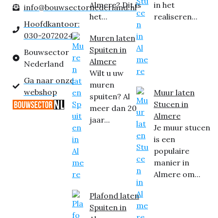
Almere? Dit is
in het
info@bouwsectornederland.nl
het...
realiseren...
Hoofdkantoor:
030-2072024
Muren laten
Spuiten in
Bouwsector
Almere
Nederland
Wilt u uw
Ga naar onze
muren
webshop
Muur laten
spuiten? Al
Stucen in
meer dan 20
Almere
jaar...
Je muur stucen
is een
populaire
manier in
Almere om...
Plafond laten
Spuiten in