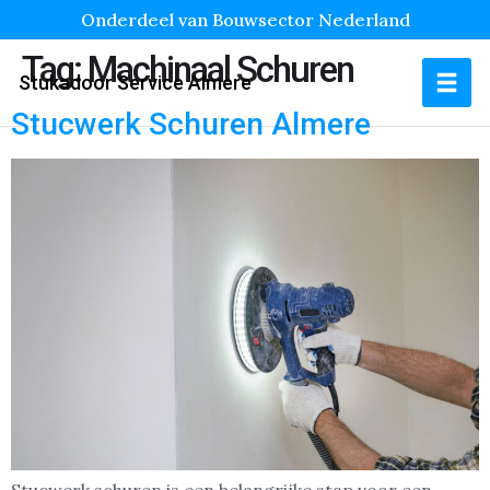
Onderdeel van Bouwsector Nederland
Tag:
Machinaal Schuren
Stukadoor Service Almere
Stucwerk Schuren Almere