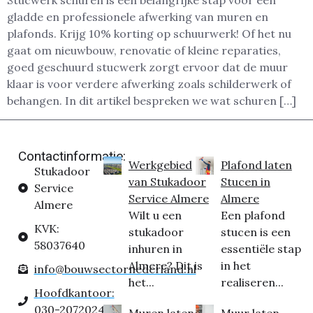
Stucwerk schuren is een belangrijke stap voor een
gladde en professionele afwerking van muren en
plafonds. Krijg 10% korting op schuurwerk! Of het nu
gaat om nieuwbouw, renovatie of kleine reparaties,
goed geschuurd stucwerk zorgt ervoor dat de muur
klaar is voor verdere afwerking zoals schilderwerk of
behangen. In dit artikel bespreken we wat schuren […]
Contactinformatie:
Werkgebied
Plafond laten
Stukadoor
van Stukadoor
Stucen in
Service
Service Almere
Almere
Almere
Wilt u een
Een plafond
KVK:
stukadoor
stucen is een
58037640
inhuren in
essentiële stap
Almere? Dit is
in het
info@bouwsectornederland.nl
het...
realiseren...
Hoofdkantoor:
030-2072024
Muren laten
Muur laten