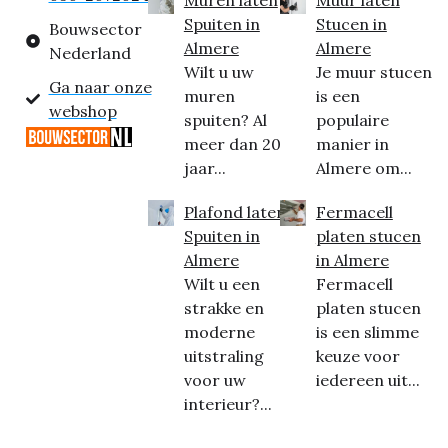
Spuiten in
Stucen in
Bouwsector
Almere
Almere
Nederland
Wilt u uw
Je muur stucen
Ga naar onze
muren
is een
webshop
spuiten? Al
populaire
meer dan 20
manier in
jaar...
Almere om...
Plafond laten
Fermacell
Spuiten in
platen stucen
Almere
in Almere
Wilt u een
Fermacell
strakke en
platen stucen
moderne
is een slimme
uitstraling
keuze voor
voor uw
iedereen uit...
interieur?...