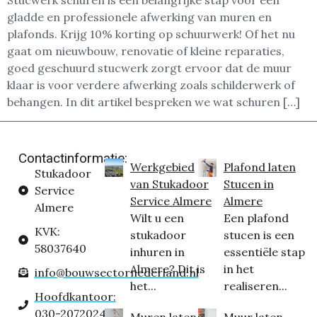
Stucwerk schuren is een belangrijke stap voor een
gladde en professionele afwerking van muren en
plafonds. Krijg 10% korting op schuurwerk! Of het nu
gaat om nieuwbouw, renovatie of kleine reparaties,
goed geschuurd stucwerk zorgt ervoor dat de muur
klaar is voor verdere afwerking zoals schilderwerk of
behangen. In dit artikel bespreken we wat schuren […]
Contactinformatie:
Werkgebied
Plafond laten
Stukadoor
van Stukadoor
Stucen in
Service
Service Almere
Almere
Almere
Wilt u een
Een plafond
KVK:
stukadoor
stucen is een
58037640
inhuren in
essentiële stap
Almere? Dit is
in het
info@bouwsectornederland.nl
het...
realiseren...
Hoofdkantoor:
030-2072024
Muren laten
Muur laten