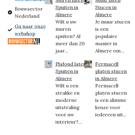
Spuiten in
Stucen in
Bouwsector
Almere
Almere
Nederland
Wilt u uw
Je muur stucen
Ga naar onze
muren
is een
webshop
spuiten? Al
populaire
meer dan 20
manier in
jaar...
Almere om...
Plafond laten
Fermacell
Spuiten in
platen stucen
Almere
in Almere
Wilt u een
Fermacell
strakke en
platen stucen
moderne
is een slimme
uitstraling
keuze voor
voor uw
iedereen uit...
interieur?...