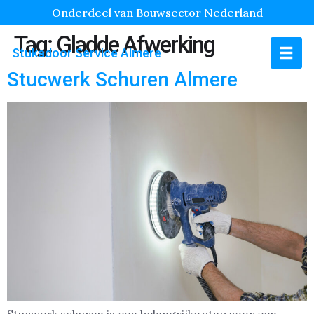
Onderdeel van Bouwsector Nederland
Tag:
Gladde Afwerking
Stukadoor Service Almere
Stucwerk Schuren Almere