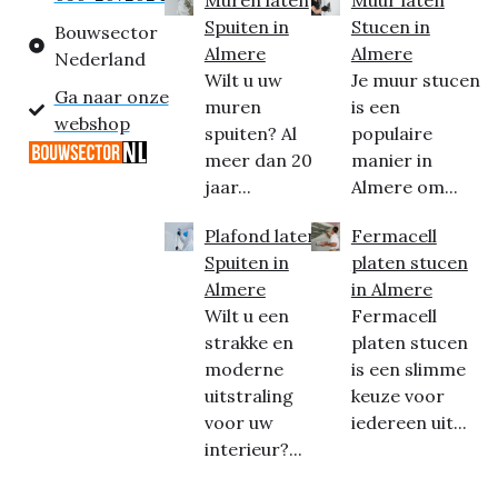
Spuiten in
Stucen in
Bouwsector
Almere
Almere
Nederland
Wilt u uw
Je muur stucen
Ga naar onze
muren
is een
webshop
spuiten? Al
populaire
meer dan 20
manier in
jaar...
Almere om...
Plafond laten
Fermacell
Spuiten in
platen stucen
Almere
in Almere
Wilt u een
Fermacell
strakke en
platen stucen
moderne
is een slimme
uitstraling
keuze voor
voor uw
iedereen uit...
interieur?...