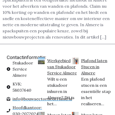
Spackspuiten is een veelgebruikte methode in Almere
voor het afwerken van wanden en plafonds. Claim nu
10% korting op wanden en plafonds! en het biedt een
snelle en kosteneffectieve manier om uw interieur een
nette en moderne uitstraling te geven. In Almere is
spackspuiten een populaire keuze, zowel bij
nieuwbouwprojecten als renovaties. In dit artikel […]
Contactinformatie:
Werkgebied
Plafond laten
Stukadoor
van Stukadoor
Stucen in
Service
Service Almere
Almere
Almere
Wilt u een
Een plafond
KVK:
stukadoor
stucen is een
58037640
inhuren in
essentiële stap
Almere? Dit is
in het
info@bouwsectornederland.nl
het...
realiseren...
Hoofdkantoor:
030-2072024
Muren laten
Muur laten