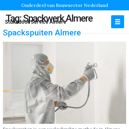
Onderdeel van Bouwsector Nederland
Tag:
Spackwerk Almere
Stukadoor Service Almere
Spackspuiten Almere