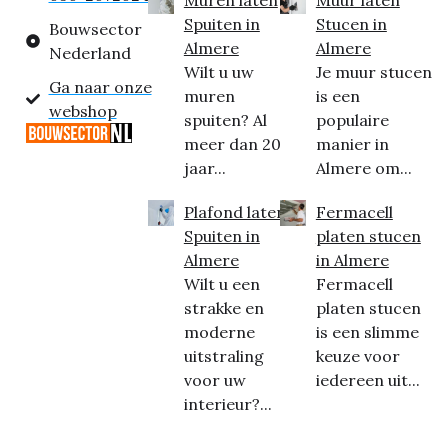
Spuiten in
Stucen in
Bouwsector
Almere
Almere
Nederland
Wilt u uw
Je muur stucen
Ga naar onze
muren
is een
webshop
spuiten? Al
populaire
meer dan 20
manier in
jaar...
Almere om...
Plafond laten
Fermacell
Spuiten in
platen stucen
Almere
in Almere
Wilt u een
Fermacell
strakke en
platen stucen
moderne
is een slimme
uitstraling
keuze voor
voor uw
iedereen uit...
interieur?...