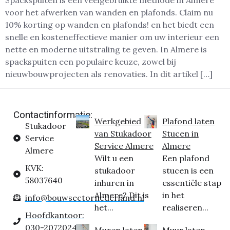
Spackspuiten is een veelgebruikte methode in Almere
voor het afwerken van wanden en plafonds. Claim nu
10% korting op wanden en plafonds! en het biedt een
snelle en kosteneffectieve manier om uw interieur een
nette en moderne uitstraling te geven. In Almere is
spackspuiten een populaire keuze, zowel bij
nieuwbouwprojecten als renovaties. In dit artikel […]
Contactinformatie:
Werkgebied
Plafond laten
Stukadoor
van Stukadoor
Stucen in
Service
Service Almere
Almere
Almere
Wilt u een
Een plafond
KVK:
stukadoor
stucen is een
58037640
inhuren in
essentiële stap
Almere? Dit is
in het
info@bouwsectornederland.nl
het...
realiseren...
Hoofdkantoor:
030-2072024
Muren laten
Muur laten