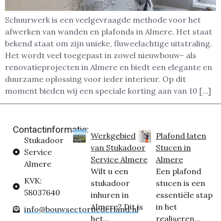
Schuurwerk is een veelgevraagde methode voor het
afwerken van wanden en plafonds in Almere. Het staat
bekend staat om zijn unieke, fluweelachtige uitstraling.
Het wordt veel toegepast in zowel nieuwbouw- als
renovatieprojecten in Almere en biedt een elegante en
duurzame oplossing voor ieder interieur. Op dit
moment bieden wij een speciale korting aan van 10 […]
Contactinformatie:
Werkgebied
Plafond laten
Stukadoor
van Stukadoor
Stucen in
Service
Service Almere
Almere
Almere
Wilt u een
Een plafond
KVK:
stukadoor
stucen is een
58037640
inhuren in
essentiële stap
Almere? Dit is
in het
info@bouwsectornederland.nl
het...
realiseren...