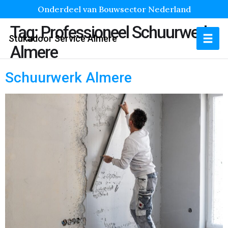
Onderdeel van Bouwsector Nederland
Tag:
Professioneel Schuurwerk
Stukadoor Service Almere
Almere
Schuurwerk Almere