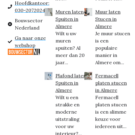
Hoofdkantoor:
030-2072024
Muren laten
Muur laten
Spuiten in
Stucen in
Bouwsector
Almere
Almere
Nederland
Wilt u uw
Je muur stucen
Ga naar onze
muren
is een
webshop
spuiten? Al
populaire
meer dan 20
manier in
jaar...
Almere om...
Plafond laten
Fermacell
Spuiten in
platen stucen
Almere
in Almere
Wilt u een
Fermacell
strakke en
platen stucen
moderne
is een slimme
uitstraling
keuze voor
voor uw
iedereen uit...
interieur?...