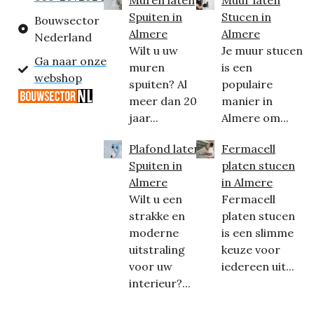
Spuiten in
Stucen in
Bouwsector
Almere
Almere
Nederland
Wilt u uw
Je muur stucen
Ga naar onze
muren
is een
webshop
spuiten? Al
populaire
meer dan 20
manier in
jaar...
Almere om...
Plafond laten
Fermacell
Spuiten in
platen stucen
Almere
in Almere
Wilt u een
Fermacell
strakke en
platen stucen
moderne
is een slimme
uitstraling
keuze voor
voor uw
iedereen uit...
interieur?...