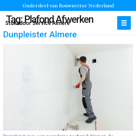
Onderdeel van Bouwsector Nederland
Tag:
Plafond Afwerken
Stukadoor Service Almere
Dunpleister Almere