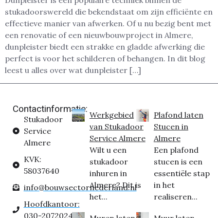
Dunpleister is een populaire techniek binnen de
stukadoorswereld die bekendstaat om zijn efficiënte en
effectieve manier van afwerken. Of u nu bezig bent met
een renovatie of een nieuwbouwproject in Almere,
dunpleister biedt een strakke en gladde afwerking die
perfect is voor het schilderen of behangen. In dit blog
leest u alles over wat dunpleister […]
Contactinformatie:
Werkgebied
Plafond laten
Stukadoor
van Stukadoor
Stucen in
Service
Service Almere
Almere
Almere
Wilt u een
Een plafond
KVK:
stukadoor
stucen is een
58037640
inhuren in
essentiële stap
Almere? Dit is
in het
info@bouwsectornederland.nl
het...
realiseren...
Hoofdkantoor:
030-2072024
Muren laten
Muur laten