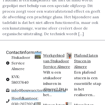
Tadelakt is een kalkpleister die met de hand wordt
gepolijst met behulp van een speciale olijfzeep. Dit
proces zorgt voor een waterafstotend effect en geeft
de afwerking een prachtige glans. Het bijzondere aan
tadelakt is dat het niet alleen functioneel is, maar ook
een kunstzinnige, warme sfeer creëert door de
organische uitstraling. De techniek wordt […]
Contactinformatie:
Werkgebied
Plafond laten
Stukadoor
van Stukadoor
Stucen in
Service
Service Almere
Almere
Almere
Wilt u een
Een plafond
KVK:
stukadoor
stucen is een
58037640
inhuren in
essentiële stap
Almere? Dit is
in het
info@bouwsectornederland.nl
het...
realiseren...
Hoofdkantoor:
030-2072024
Muren laten
Muur laten