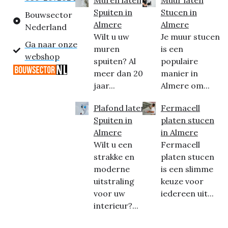
Spuiten in
Stucen in
Bouwsector
Almere
Almere
Nederland
Wilt u uw
Je muur stucen
Ga naar onze
muren
is een
webshop
spuiten? Al
populaire
meer dan 20
manier in
jaar...
Almere om...
Plafond laten
Fermacell
Spuiten in
platen stucen
Almere
in Almere
Wilt u een
Fermacell
strakke en
platen stucen
moderne
is een slimme
uitstraling
keuze voor
voor uw
iedereen uit...
interieur?...