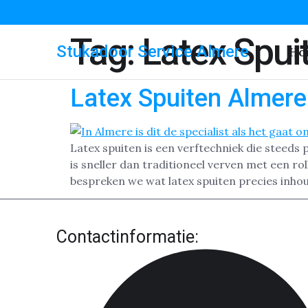
Tag:
Latex Spui
Stukadoor Service Almere
Ho
Latex Spuiten Almere
Latex spuiten is een verftechniek die steed
is sneller dan traditioneel verven met een ro
bespreken we wat latex spuiten precies inhou
Contactinformatie: