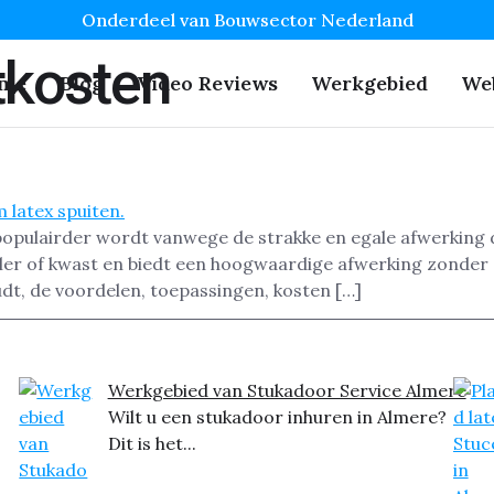
Onderdeel van Bouwsector Nederland
tkosten
me
Blog
Video Reviews
Werkgebied
We
s populairder wordt vanwege de strakke en egale afwerkin
ller of kwast en biedt een hoogwaardige afwerking zonder s
dt, de voordelen, toepassingen, kosten […]
Werkgebied van Stukadoor Service Almere
Wilt u een stukadoor inhuren in Almere?
Dit is het...