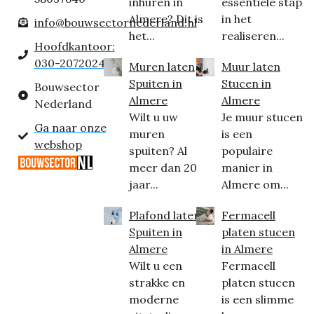
inhuren in
essentiële stap
Almere? Dit is
in het
info@bouwsectornederland.nl
het...
realiseren...
Hoofdkantoor:
030-2072024
Muren laten
Muur laten
Spuiten in
Stucen in
Bouwsector
Almere
Almere
Nederland
Wilt u uw
Je muur stucen
Ga naar onze
muren
is een
webshop
spuiten? Al
populaire
meer dan 20
manier in
jaar...
Almere om...
Plafond laten
Fermacell
Spuiten in
platen stucen
Almere
in Almere
Wilt u een
Fermacell
strakke en
platen stucen
moderne
is een slimme