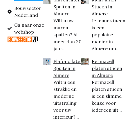
Spuiten in
Stucen in
Bouwsector
Almere
Almere
Nederland
Wilt u uw
Je muur stucen
Ga naar onze
muren
is een
webshop
spuiten? Al
populaire
meer dan 20
manier in
jaar...
Almere om...
Plafond laten
Fermacell
Spuiten in
platen stucen
Almere
in Almere
Wilt u een
Fermacell
strakke en
platen stucen
moderne
is een slimme
uitstraling
keuze voor
voor uw
iedereen uit...
interieur?...