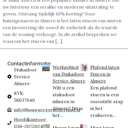
uw interieur een strakke en moderne uitstraling te
geven. Ontvang tijdelijk 10% korting! Voor
huiseigenaren in Almere is het laten stucen van muren
een investering die zowel de esthetiek als de waarde
van de woning verhoogt. In dit artikel bespreken we
waarom het stucen van […]
Contactinformatie:
Werkgebied
Plafond laten
Stukadoor
van Stukadoor
Stucen in
Service
Service Almere
Almere
Almere
Wilt u een
Een plafond
KVK:
stukadoor
stucen is een
58037640
inhuren in
essentiële stap
Almere? Dit is
in het
info@bouwsectornederland.nl
het...
realiseren...
Hoofdkantoor:
030-2072024
Muren laten
Muur laten