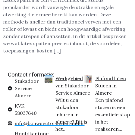
Latex spuiten is een verftechniek die steeds
populairder wordt vanwege de strakke en egale
afwerking die ermee bereikt kan worden. Deze
methode is sneller dan traditioneel verven met een
roller of kwast en biedt een hoogwaardige afwerking
zonder strepen of aanzetten. In dit artikel bespreken
we wat latex spuiten precies inhoudt, de voordelen,
toepassingen, kosten […]
Contactinformatie:
Werkgebied
Plafond laten
Stukadoor
van Stukadoor
Stucen in
Service
Service Almere
Almere
Almere
Wilt u een
Een plafond
KVK:
stukadoor
stucen is een
58037640
inhuren in
essentiële stap
Almere? Dit is
in het
info@bouwsectornederland.nl
het...
realiseren...
Hoofdkantoor: