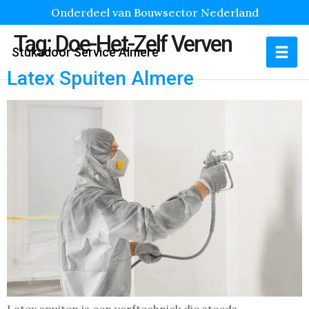
Onderdeel van Bouwsector Nederland
Tag:
Doe-Het-Zelf Verven
Stukadoor Service Almere
Latex Spuiten Almere