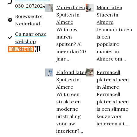
030-2072024
Muren laten
Muur laten
Spuiten in
Stucen in
Bouwsector
Almere
Almere
Nederland
Wilt u uw
Je muur stucen
Ga naar onze
muren
is een
webshop
spuiten? Al
populaire
meer dan 20
manier in
jaar...
Almere om...
Plafond laten
Fermacell
Spuiten in
platen stucen
Almere
in Almere
Wilt u een
Fermacell
strakke en
platen stucen
moderne
is een slimme
uitstraling
keuze voor
voor uw
iedereen uit...
interieur?...